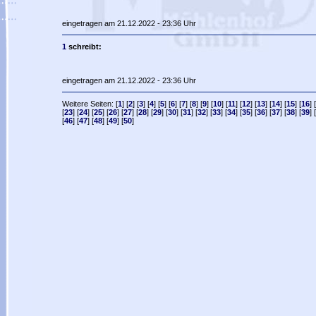
eingetragen am 21.12.2022 - 23:36 Uhr
1
schreibt:
eingetragen am 21.12.2022 - 23:36 Uhr
Weitere Seiten: [
1
] [
2
] [
3
] [
4
] [
5
] [
6
] [
7
] [
8
] [
9
] [
10
] [
11
] [
12
] [
13
] [
14
] [
15
] [
16
] [
[
23
] [
24
] [
25
] [
26
] [
27
] [
28
] [
29
] [
30
] [
31
] [
32
] [
33
] [
34
] [
35
] [
36
] [
37
] [
38
] [
39
] [
[
46
] [
47
] [
48
] [
49
] [
50
]