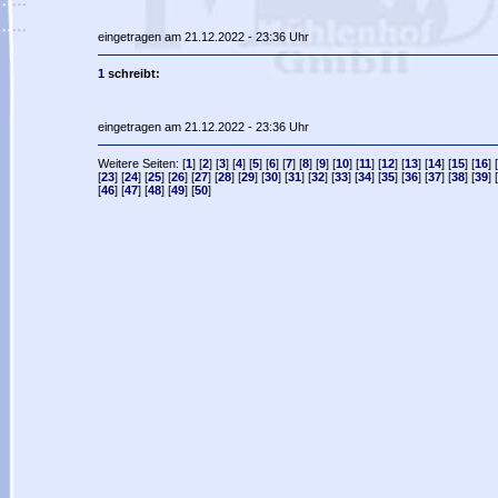
eingetragen am 21.12.2022 - 23:36 Uhr
1
schreibt:
eingetragen am 21.12.2022 - 23:36 Uhr
Weitere Seiten: [
1
] [
2
] [
3
] [
4
] [
5
] [
6
] [
7
] [
8
] [
9
] [
10
] [
11
] [
12
] [
13
] [
14
] [
15
] [
16
] [
[
23
] [
24
] [
25
] [
26
] [
27
] [
28
] [
29
] [
30
] [
31
] [
32
] [
33
] [
34
] [
35
] [
36
] [
37
] [
38
] [
39
] [
[
46
] [
47
] [
48
] [
49
] [
50
]