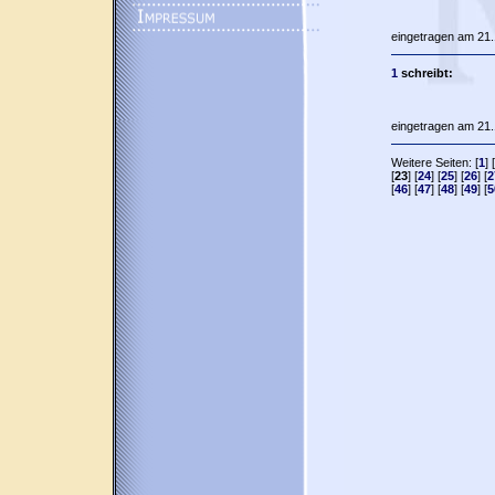
eingetragen am 21.
1
schreibt:
eingetragen am 21.
Weitere Seiten: [
1
] [
[
23
] [
24
] [
25
] [
26
] [
2
[
46
] [
47
] [
48
] [
49
] [
5