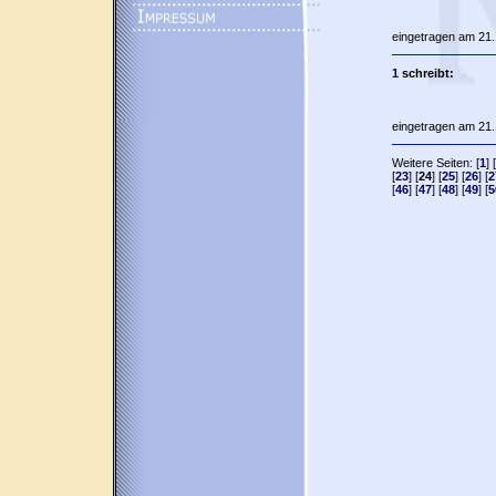
eingetragen am 21.
1
schreibt:
eingetragen am 21.
Weitere Seiten: [
1
] [
[
23
] [
24
] [
25
] [
26
] [
2
[
46
] [
47
] [
48
] [
49
] [
5