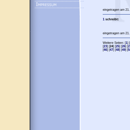
eingetragen am 21.
1
schreibt:
eingetragen am 21.
Weitere Seiten: [
1
] [
[
23
] [
24
] [
25
] [
26
] [
2
[
46
] [
47
] [
48
] [
49
] [
5