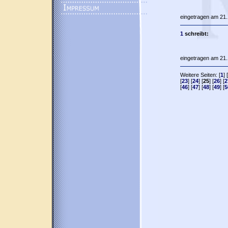
eingetragen am 21.
1
schreibt:
eingetragen am 21.
Weitere Seiten: [
1
] [
[
23
] [
24
] [
25
] [
26
] [
2
[
46
] [
47
] [
48
] [
49
] [
5