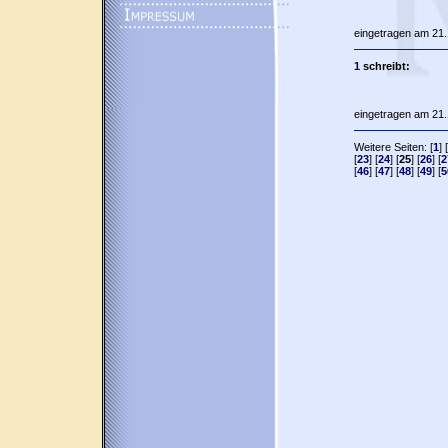
eingetragen am 21.
1
schreibt:
eingetragen am 21.
Weitere Seiten: [
1
] [
[
23
] [
24
] [
25
] [
26
] [
2
[
46
] [
47
] [
48
] [
49
] [
5