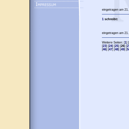
eingetragen am 21.
1
schreibt:
eingetragen am 21.
Weitere Seiten: [
1
] [
[
23
] [
24
] [
25
] [
26
] [
2
[
46
] [
47
] [
48
] [
49
] [
5