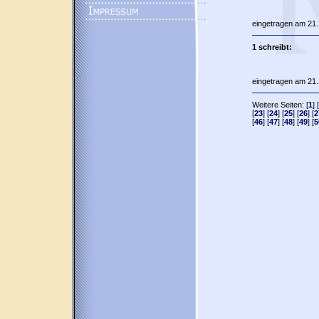
eingetragen am 21.
1
schreibt:
eingetragen am 21.
Weitere Seiten: [
1
] [
[
23
] [
24
] [
25
] [
26
] [
2
[
46
] [
47
] [
48
] [
49
] [
5