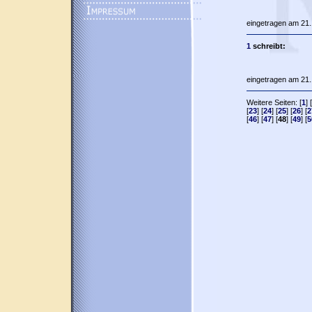
eingetragen am 21.
1
schreibt:
eingetragen am 21.
Weitere Seiten: [
1
] [
[
23
] [
24
] [
25
] [
26
] [
2
[
46
] [
47
] [
48
] [
49
] [
5