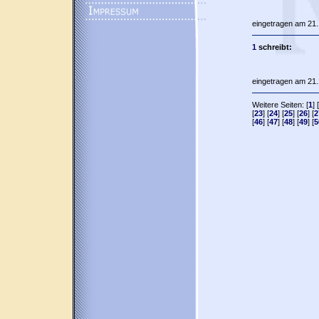
eingetragen am 21.
1
schreibt:
eingetragen am 21.
Weitere Seiten: [
1
] [
[
23
] [
24
] [
25
] [
26
] [
2
[
46
] [
47
] [
48
] [
49
] [
5