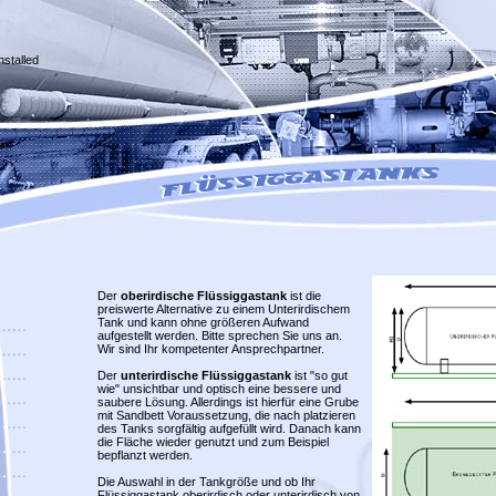
nstalled
Der
oberirdische Flüssiggastank
ist die
preiswerte Alternative zu einem Unterirdischem
Tank und kann ohne größeren Aufwand
aufgestellt werden. Bitte sprechen Sie uns an.
Wir sind Ihr kompetenter Ansprechpartner.
Der
unterirdische Flüssiggastank
ist "so gut
wie" unsichtbar und optisch eine bessere und
saubere Lösung. Allerdings ist hierfür eine Grube
mit Sandbett Voraussetzung, die nach platzieren
des Tanks sorgfältig aufgefüllt wird. Danach kann
die Fläche wieder genutzt und zum Beispiel
bepflanzt werden.
Die Auswahl in der Tankgröße und ob Ihr
Flüssiggastank oberirdisch oder unterirdisch von