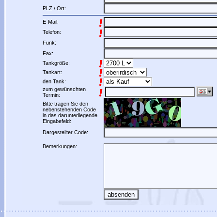
PLZ / Ort:
E-Mail:
Telefon:
Funk:
Fax:
Tankgröße:
Tankart:
den Tank:
zum gewünschten
Termin:
Bitte tragen Sie den
nebenstehenden Code
in das darunterliegende
Eingabefeld:
Dargestellter Code:
Bemerkungen: