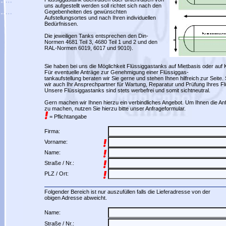
uns aufgestellt werden soll richtet sich nach den
Gegebenheiten des gewünschten
Aufstellungsortes und nach Ihren individuellen
Bedürfnissen.
Die jeweiligen Tanks entsprechen den Din-
Normen 4681 Teil 3, 4680 Teil 1 und 2 und den
RAL-Normen 6019, 6017 und 9010).
Sie haben bei uns die Möglichkeit Flüssiggastanks auf Mietbasis oder auf 
Für eventuelle Anträge zur Genehmigung einer Flüssiggas-
tankaufstellung beraten wir Sie gerne und stehen Ihnen hilfreich zur Seite.
wir auch Ihr Ansprechpartner für Wartung, Reparatur und Prüfung Ihres Fl
Unsere Flüssiggastanks sind stets werbefrei und somit sichtneutral.
Gern machen wir Ihnen hierzu ein verbindliches Angebot. Um Ihnen die An
zu machen, nutzen Sie hierzu bitte unser Anfrageformular.
= Pflichtangabe
Firma:
Vorname:
Name:
Straße / Nr.:
PLZ / Ort:
Folgender Bereich ist nur auszufüllen falls die Lieferadresse von der
obigen Adresse abweicht.
Name:
Straße / Nr.: