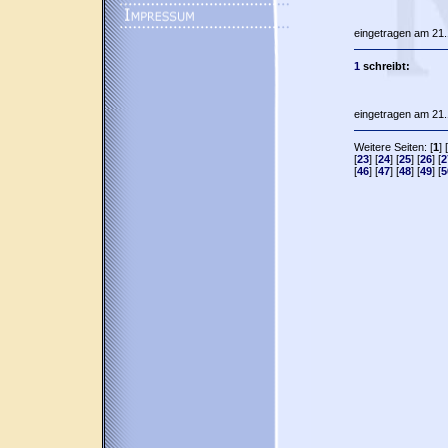
eingetragen am 21.
1
schreibt:
eingetragen am 21.
Weitere Seiten: [
1
] [
[
23
] [
24
] [
25
] [
26
] [
2
[
46
] [
47
] [
48
] [
49
] [
5