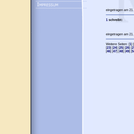
eingetragen am 21.
1
schreibt:
eingetragen am 21.
Weitere Seiten: [
1
] [
[
23
] [
24
] [
25
] [
26
] [
2
[
46
] [
47
] [
48
] [
49
] [
5