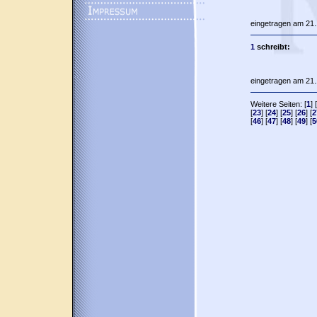
eingetragen am 21.
1
schreibt:
eingetragen am 21.
Weitere Seiten: [
1
] [
[
23
] [
24
] [
25
] [
26
] [
2
[
46
] [
47
] [
48
] [
49
] [
5