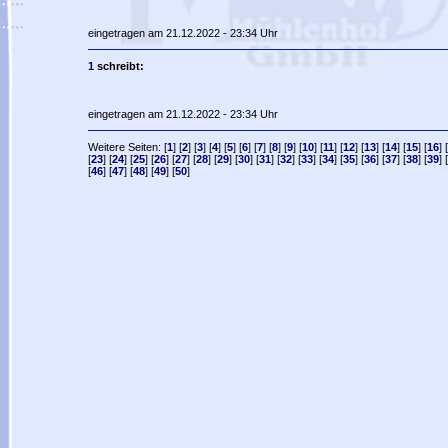
eingetragen am 21.12.2022 - 23:34 Uhr
1
schreibt:
eingetragen am 21.12.2022 - 23:34 Uhr
Weitere Seiten: [
1
] [
2
] [
3
] [
4
] [
5
] [
6
] [
7
] [
8
] [
9
] [
10
] [
11
] [
12
] [
13
] [
14
] [
15
] [
16
] [
[
23
] [
24
] [
25
] [
26
] [
27
] [
28
] [
29
] [
30
] [
31
] [
32
] [
33
] [
34
] [
35
] [
36
] [
37
] [
38
] [
39
] [
[
46
] [
47
] [
48
] [
49
] [
50
]