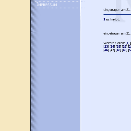
eingetragen am 21.
1
schreibt:
eingetragen am 21.
Weitere Seiten: [
1
] [
[
23
] [
24
] [
25
] [
26
] [
2
[
46
] [
47
] [
48
] [
49
] [
5