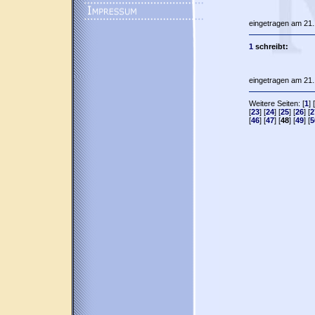
eingetragen am 21.
1
schreibt:
eingetragen am 21.
Weitere Seiten: [
1
] [
[
23
] [
24
] [
25
] [
26
] [
2
[
46
] [
47
] [
48
] [
49
] [
5