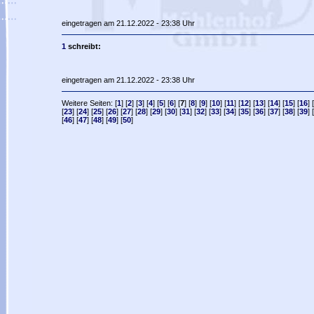
eingetragen am 21.12.2022 - 23:38 Uhr
1
schreibt:
eingetragen am 21.12.2022 - 23:38 Uhr
Weitere Seiten: [
1
] [
2
] [
3
] [
4
] [
5
] [
6
] [
7
] [
8
] [
9
] [
10
] [
11
] [
12
] [
13
] [
14
] [
15
] [
16
] [
[
23
] [
24
] [
25
] [
26
] [
27
] [
28
] [
29
] [
30
] [
31
] [
32
] [
33
] [
34
] [
35
] [
36
] [
37
] [
38
] [
39
] [
[
46
] [
47
] [
48
] [
49
] [
50
]