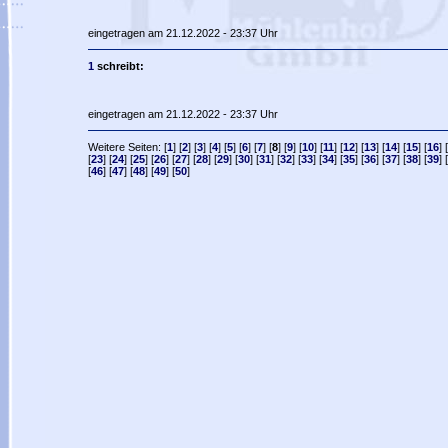
eingetragen am 21.12.2022 - 23:37 Uhr
1
schreibt:
eingetragen am 21.12.2022 - 23:37 Uhr
Weitere Seiten: [
1
] [
2
] [
3
] [
4
] [
5
] [
6
] [
7
] [
8
] [
9
] [
10
] [
11
] [
12
] [
13
] [
14
] [
15
] [
16
] [
[
23
] [
24
] [
25
] [
26
] [
27
] [
28
] [
29
] [
30
] [
31
] [
32
] [
33
] [
34
] [
35
] [
36
] [
37
] [
38
] [
39
] [
[
46
] [
47
] [
48
] [
49
] [
50
]